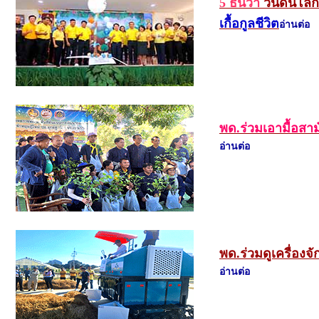
5 ธันวา
วันดินโล
เกื้อกูลชีวิต
อ่านต่อ
พด.ร่วมเอามื้อสา
อ่านต่อ
พด.ร่วมดูเครื่องจ
อ่านต่อ