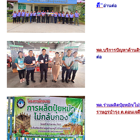
ดี"
อ่านต่อ
พด.บริการปัญหาด้านดิ
ต่อ
พด.ร่วมผลิตปุ๋ยหมัก(ไม
ราษฎรบำรุง ต.ดอนเจด