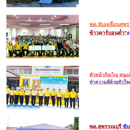
พด.ขับเคลื่อนสุพรร
ข้าวคาร์บอนต่ำ”
อ
หัวหน้าภิญโญ หนูแ
ทำความดีด้วยหัวใจ
พด.สุพรรณบุรี
ขับ