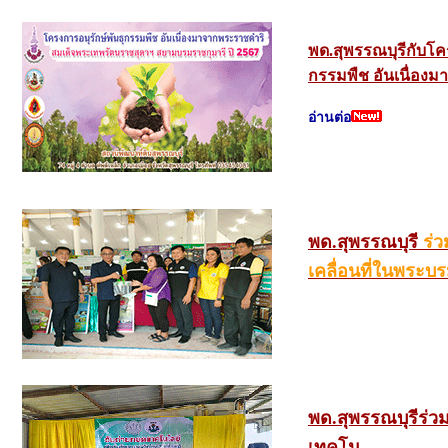
พด.สุพรรณบุรีกับโค
กรรมพืช อันเนื่อง
อ่านต่อ
พด.สุพรรณบุรี
ร่
เคลื่อนที่ในพระบ
พด.สุพรรณบุรี
ร่ว
เทคโน