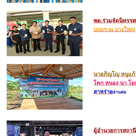
พด.ร่วมจัดนิทรร
บรมฯ ณ บางใหญ่
นายภิญโญ หนูแก
โคก หนอง นา โม
สาหร่าย
อ่านต่อ
ผู้อำนวยการสถานี