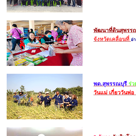
พัฒนาที่ดินสุพรรณ
จังหวัดเคลื่อนที่
อ่
พด.สุพรรณบุรี
ร่
วันแม่ เกี่ยววันพ่อ