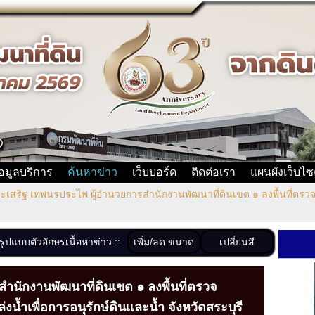
้อมูลบริการ
ค้นหาข่าว
เว็บบอร์ด
ติดต่อเรา
แผนผังเว็บไซ
เสริฐ เทพนรประไพ ผู้อำนวยการสำนักงานพัฒนาที่ดินเขต ๑ ลงพื้นที่ตรวจ
เพิ่ม/ลด ขนาด
เปลี่ยนสี
งรูปแบบตัวอักษรเนื้อหาข่าว ::
นักงานพัฒนาที่ดินเขต ๑ ลงพื้นที่ตรวจ
ำเพื่อการอนุรักษ์ดินเเละน้ำ จังหวัดสระบุรี