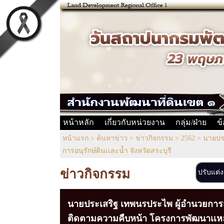
หน้าหลัก
เกี่ยวกับหน่วยงาน
กลุ่ม/ฝ่าย
ข
หน้าแรก
>
ค้นหาข่าว
>
ข่าวกิจกรรม
>
2562
>
นายประ
การอนุรักษ์ดินเเละน้ำ จังหวัดสระบุรี
ข่าวกิจกรรม
ปรับแต่
นายประเสริฐ เทพนรประไพ ผู้อำนวยการสำ
ติดตามความคืบหน้า โครงการพัฒนาเเหล่งน้