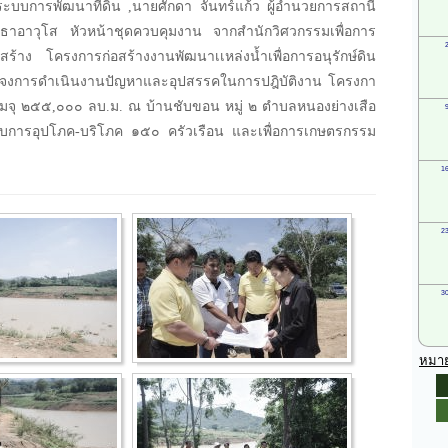
งระบบการพัฒนาที่ดิน ,นายศักดา จันทร์แก้ว ผู้อำนวยการสถานี
โยธาอาวุโส หัวหน้าชุดควบคุมงาน จากสำนักวิศวกรรมเพื่อการ
สร้าง โครงการก่อสร้างงานพัฒนาเเหล่งน้ำเพื่อการอนุรักษ์ดิน
 ชี้เเจงการดำเนินงานปัญหาและอุปสรรคในการปฎิบัติงาน โครงกา
ามจุ ๒๕๕,๐๐๐ ลบ.ม. ณ บ้านชับขอน หมู่ ๒ ตำบลหนองย่างเสือ
หรับการอุปโภค-บริโภค ๑๕๐ ครัวเรือน และเพื่อการเกษตรกรรม