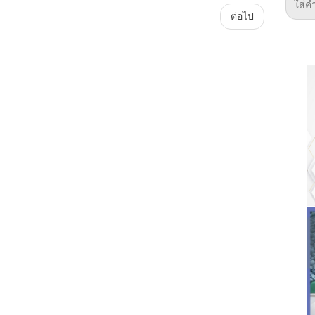
ต่อไป
Plataforma
ForoGuate
ForoCarros