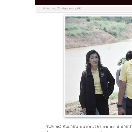
วันที่เผยแพร่: 24 กันยายน 2562
วันที่ ๒๔ กันยายน ๒๕๖๒ เวลา ๑๐.๐๐ น.นายปร