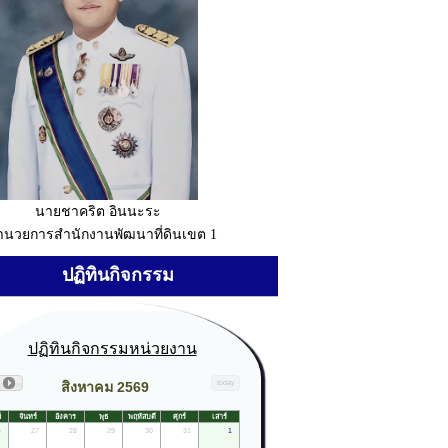
นายชาคริต อินนะระ
อำนวยการสำนักงานพัฒนาที่ดินเขต 1
ปฏิทินกิจกรรม