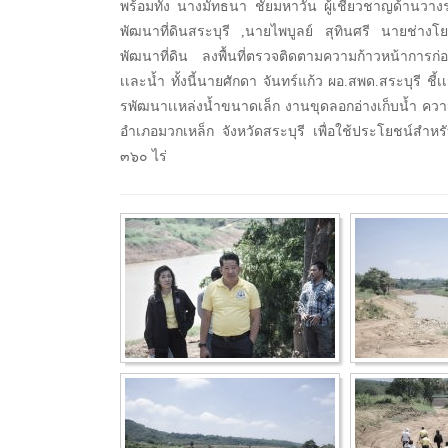
พร้อมทั้ง นางมัทธนา ชัยมหาวัน ผู้เชี่ยวชาญด้านวา
พัฒนาที่ดินสระบุรี ,นายไพบูลย์ สุทินศรี นายช่าง
พัฒนาที่ดิน ลงพื้นที่ตรวจติดตามความก้าวหน้าการก่อ
เเละน้ำ ทั้งนี้นายศักดา จันทร์แก้ว ผอ.สพด.สระบุรี
รพัฒนาเเหล่งน้ำขนาดเล็ก งานขุดลอกอ่างเก็บน้ำ คว
อำเภอมวกเหล็ก จังหวัดสระบุรี เพื่อใช้ประโยชน์สำ
๓๖๐ ไร่