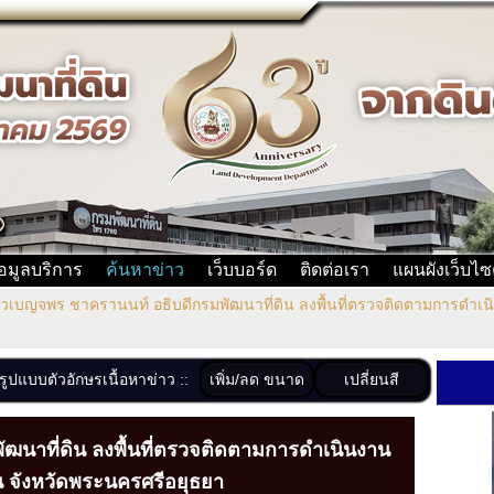
้อมูลบริการ
ค้นหาข่าว
เว็บบอร์ด
ติดต่อเรา
แผนผังเว็บไซ
วเบญจพร ชาครานนท์ อธิบดีกรมพัฒนาที่ดิน ลงพื้นที่ตรวจติดตามการดำเ
เพิ่ม/ลด ขนาด
เปลี่ยนสี
งรูปแบบตัวอักษรเนื้อหาข่าว ::
นาที่ดิน ลงพื้นที่ตรวจติดตามการดำเนินงาน
 จังหวัดพระนครศรีอยุธยา