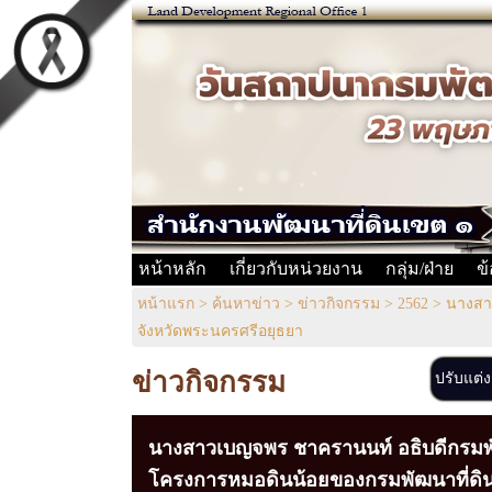
หน้าหลัก
เกี่ยวกับหน่วยงาน
กลุ่ม/ฝ่าย
ข
หน้าแรก
>
ค้นหาข่าว
>
ข่าวกิจกรรม
>
2562
>
นางสา
จังหวัดพระนครศรีอยุธยา
ข่าวกิจกรรม
ปรับแต่
นางสาวเบญจพร ชาครานนท์ อธิบดีกรมพัฒ
โครงการหมอดินน้อยของกรมพัฒนาที่ดิน