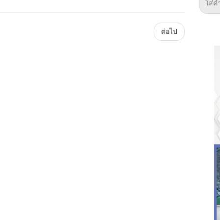
Main
ต่อไป
Plataforma
ForoGuate
ForoCarros