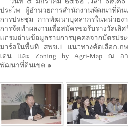
วันที่ ๔ มกราคม ๒๕๖๒ เวลา ๐๙.๓๐ 
ประไพ ผู้อำนวยการสำนักงานพัฒนาที่ดิ
การประชุม การพัฒนาบุคลากรในหน่วยงาน 
การจัดทำผลงานเพื่อสมัครขอรับรางวัลเลิ
เเกรมอ่านข้อมูลรายการบุคคลจากบัตร
มาร์ลในพื้นที่ สพข.1 เเนวทางคัดเลือกเ
เด่น และ Zoning by Agri-Map ณ อา
พัฒนาที่ดินเขต ๑