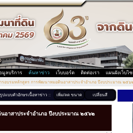
้อมูลบริการ
ค้นหาข่าว
เว็บบอร์ด
ติดต่อเรา
แผนผังเว็บไซ
ารอบรมหลักสูตร การพัฒนาหมอดินอาสาประจำอำเภอ ปีงบประมาณ ๒๕๖๒ จ
เพิ่ม/ลด ขนาด
เปลี่ยนสี
งรูปแบบตัวอักษรเนื้อหาข่าว ::
ดินอาสาประจำอำเภอ ปีงบประมาณ ๒๕๖๒