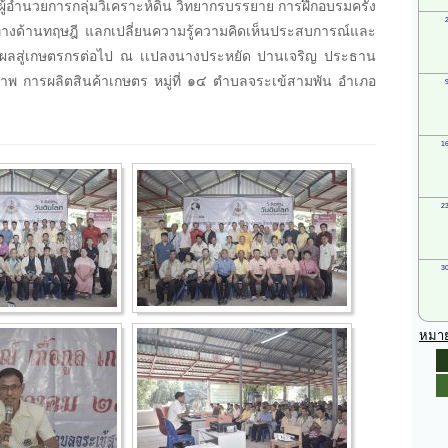
 ผู้อำนวยการกลุ่มวิเคราะห์ดิน วิทยากรบรรยาย การฝึกอบรมครั้ง
รู้ทางด้านทฤษฎี แลกเปลี่ยนความรู้ความคิดเห็นประสบการณ์และ
ขยายผลสู่เกษตรกรต่อไป ณ เเปลงนางประหยัด ปานเจริญ ประธาน
ิทธิภาพ การผลิตสินค้าเกษตร หมู่ที่ ๑๔ ตำบลจระเข้สามพัน อำเภอ