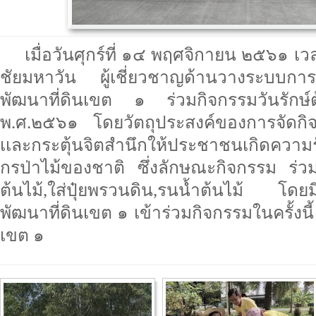
เมื่อวันศุกร์ที่ ๑๔ พฤศจิกายน ๒๕๖๑ 
ชัยมหาวัน ผู้เชี่ยวชาญด้านวางระบบกา
พัฒนาที่ดินเขต ๑ ร่วมกิจกรรมวันรักษ์
พ.ศ.๒๕๖๑ โดยวัตถุประสงค์ของการจัดกิจ
เเละกระตุ้นจิตสำนึกให้ประชาชนเกิดความ
กรป่าไม้ของชาติ ซึ่งลักษณะกิจกรรม ร่วมก
ต้นไม้,ใส่ปุ๋ยพรวนดิน,รนน้ำต้นไม้ โดย
พัฒนาที่ดินเขต ๑ เข้าร่วมกิจกรรมในครั้งน
เขต ๑