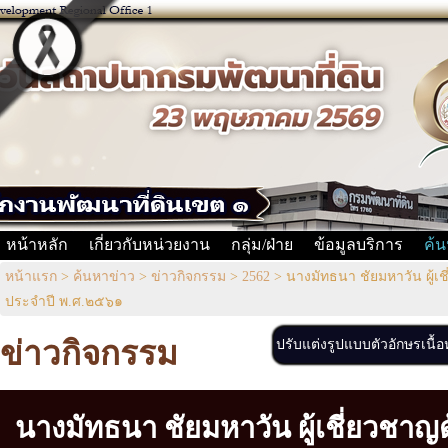
หน้าหลัก
เกี่ยวกับหน่วยงาน
กลุ่ม/ฝ่าย
ข้อมูลบริการ
ค้น
หน้าแรก
>
ค้นหาข่าว
>
ข่าวกิจกรรม
>
2562
>
นางมัทธนา ชัยมหาวัน ผู้เ
ประจำปี พ.ศ.๒๕๖๑
ข่าวกิจกรรม
ปรับแต่งรูปแบบตัวอักษรเนื้
นางมัทธนา ชัยมหาวัน ผู้เชี่ยวช