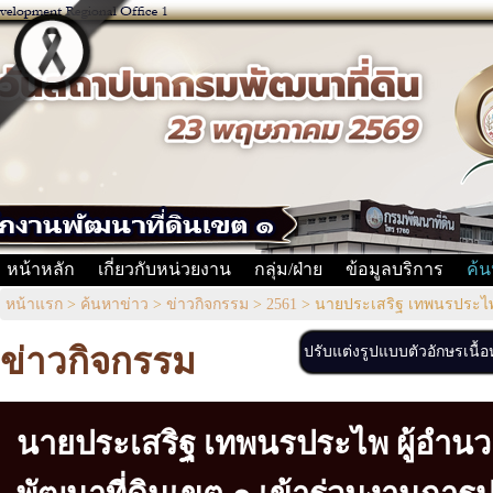
หน้าหลัก
เกี่ยวกับหน่วยงาน
กลุ่ม/ฝ่าย
ข้อมูลบริการ
ค้น
หน้าแรก
>
ค้นหาข่าว
>
ข่าวกิจกรรม
>
2561
>
นายประเสริฐ เทพนรประไพ 
ข่าวกิจกรรม
ปรับแต่งรูปแบบตัวอักษรเนื้
นายประเสริฐ เทพนรประไพ ผู้อำน