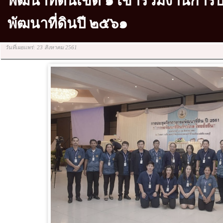
พัฒนาที่ดินเขต ๑ เข้าร่วมงานกา
พัฒนาที่ดินปี ๒๕๖๑
วันที่เผยแพร่: 23 สิงหาคม 2561