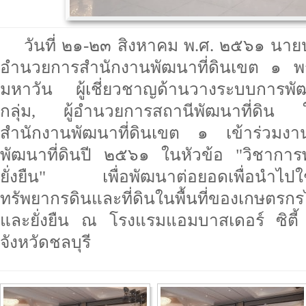
วันที่ ๒๑-๒๓ สิงหาคม พ.ศ. ๒๕๖๑ นายป
อำนวยการสำนักงานพัฒนาที่ดินเขต ๑ พร
มหาวัน ผู้เชี่ยวชาญด้านวางระบบการพัฒ
กลุ่ม, ผู้อำนวยการสถานีพัฒนาที่ดิน 
สำนักงานพัฒนาที่ดินเขต ๑ เข้าร่วมงา
พัฒนาที่ดินปี ๒๕๖๑ ในหัวข้อ "วิชาการ
ยั่งยืน" เพื่อพัฒนาต่อยอดเพื่อนำไปใ
ทรัพยากรดินและที่ดินในพื้นที่ของเกษตรกร
และยั่งยืน ณ โรงแรมแอมบาสเดอร์ ซิตี้
จังหวัดชลบุรี