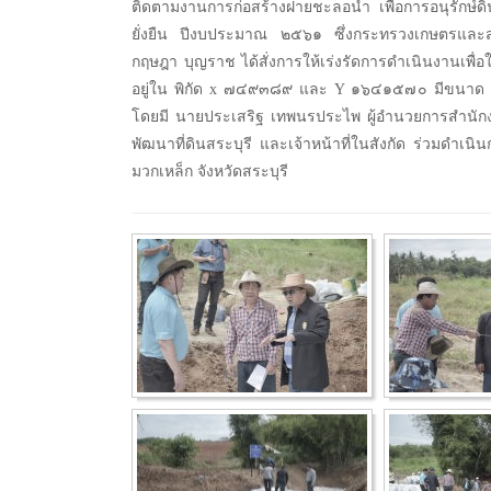
ติดตามงานการก่อสร้างฝายชะลอน้ำ เพื่อการอนุรัก
ยั่งยืน ปีงบประมาณ ๒๕๖๑ ซึ่งกระทรวงเกษตรแล
กฤษฎา บุญราช ได้สั่งการให้เร่งรัดการดำเนินงานเพื่
อยู่ใน พิกัด x ๗๔๙๓๘๙ และ Y ๑๖๔๑๕๗๐ มีขนาด ๔ 
โดยมี นายประเสริฐ เทพนรประไพ ผู้อำนวยการสำนักงา
พัฒนาที่ดินสระบุรี และเจ้าหน้าที่ในสังกัด ร่วมดำเ
มวกเหล็ก จังหวัดสระบุรี