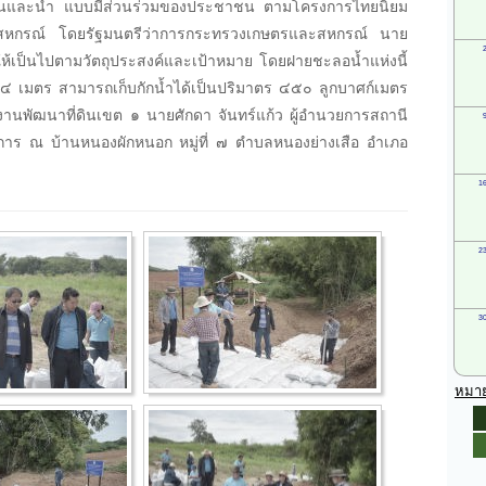
ษ์ดินและน้ำ แบบมีส่วนร่วมของประชาชน ตามโครงการไทยนิยม
ะสหกรณ์ โดยรัฐมนตรีว่าการกระทรวงเกษตรและสหกรณ์ นาย
อให้เป็นไปตามวัตถุประสงค์และเป้าหมาย โดยฝายชะลอน้ำแห่งนี้
เมตร สามารถเก็บกักน้ำได้เป็นปริมาตร ๔๕๐ ลูกบาศก์เมตร
นพัฒนาที่ดินเขต ๑ นายศักดา จันทร์แก้ว ผู้อำนวยการสถานี
นินการ ณ บ้านหนองผักหนอก หมู่ที่ ๗ ตำบลหนองย่างเสือ อำเภอ