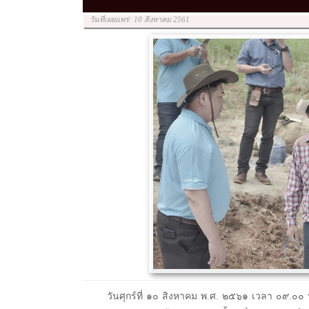
วันที่เผยแพร่: 10 สิงหาคม 2561
วันศุกร์ที่ ๑๐ สิงหาคม พ.ศ. ๒๕๖๑ เวลา ๐๙.๐๐ น