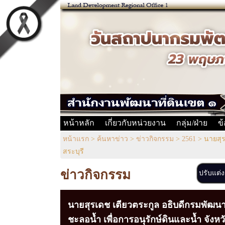
หน้าหลัก
เกี่ยวกับหน่วยงาน
กลุ่ม/ฝ่าย
ข
หน้าแรก
>
ค้นหาข่าว
>
ข่าวกิจกรรม
>
2561
>
นายสุร
สระบุรี
ข่าวกิจกรรม
ปรับแต่
นายสุรเดช เตียวตระกูล อธิบดีกรมพัฒนา
ชะลอน้ำ เพื่อการอนุรักษ์ดินและน้ำ จังหว