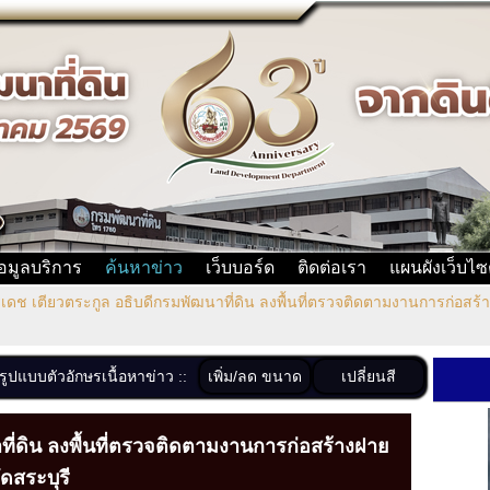
้อมูลบริการ
ค้นหาข่าว
เว็บบอร์ด
ติดต่อเรา
แผนผังเว็บไซ
เดช เตียวตระกูล อธิบดีกรมพัฒนาที่ดิน ลงพื้นที่ตรวจติดตามงานการก่อสร้า
เพิ่ม/ลด ขนาด
เปลี่ยนสี
งรูปแบบตัวอักษรเนื้อหาข่าว ::
ที่ดิน ลงพื้นที่ตรวจติดตามงานการก่อสร้างฝาย
ัดสระบุรี