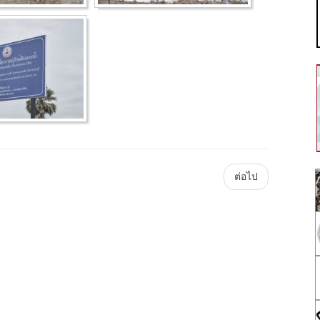
Main
ต่อไป
Plataforma
ForoGuate
ForoCarros