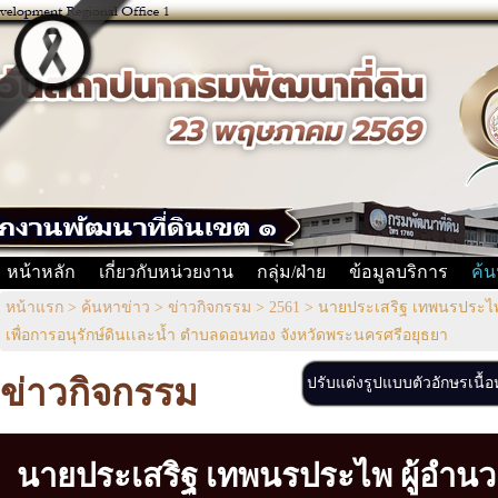
หน้าหลัก
เกี่ยวกับหน่วยงาน
กลุ่ม/ฝ่าย
ข้อมูลบริการ
ค้น
หน้าแรก
>
ค้นหาข่าว
>
ข่าวกิจกรรม
>
2561
>
นายประเสริฐ เทพนรประไพ 
เพื่อการอนุรักษ์ดินเเละน้ำ ตำบลดอนทอง จังหวัดพระนครศรีอยุธยา
ข่าวกิจกรรม
ปรับแต่งรูปแบบตัวอักษรเนื้
นายประเสริฐ เทพนรประไพ ผู้อำน