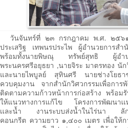
วันจันทร์ที่ ๒๓ กรกฎาคม พ.ศ. ๒๕
ประเสริฐ เทพนรประไพ ผู้อำนวยการสำนั
พร้อมทั้งนายพิษณุ ทรัพย์สุทธิ ผู้อำน
พระนครศรีอยุธยา ,นายจิระ มาตรทอง นัก
และนายไพบูลย์ สุทินศรี นายช่างโยธ
ควบคุมงาน จากสำนักวิศวกรรมเพื่อการพัฒ
ติดตามความก้าวหน้าการก่อสร้าง พร้อมร
ให้แนวทางการแก้ไข โครงการพัฒนาเเหล่ง
เเละน้ำ งานระบบส่งน้ำในไร่นา ลั
คอนกรีต ความยาว ๑,๔๐๐ เมตร เพื่อให้ก