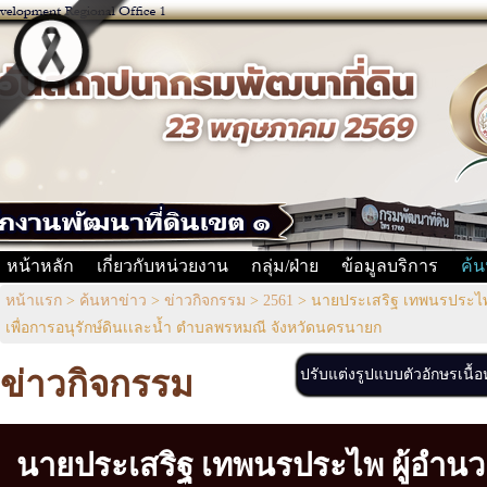
หน้าหลัก
เกี่ยวกับหน่วยงาน
กลุ่ม/ฝ่าย
ข้อมูลบริการ
ค้น
หน้าแรก
>
ค้นหาข่าว
>
ข่าวกิจกรรม
>
2561
>
นายประเสริฐ เทพนรประไพ 
เพื่อการอนุรักษ์ดินเเละน้ำ ตำบลพรหมณี จังหวัดนครนายก
ข่าวกิจกรรม
ปรับแต่งรูปแบบตัวอักษรเนื้
นายประเสริฐ เทพนรประไพ ผู้อำน