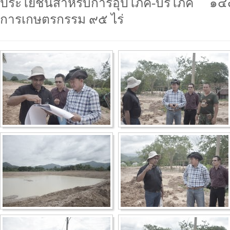
ประโยชน์สำหรับการอุปโภค-บริโภค ๑๔
การเกษตรกรรม ๙๕ ไร่