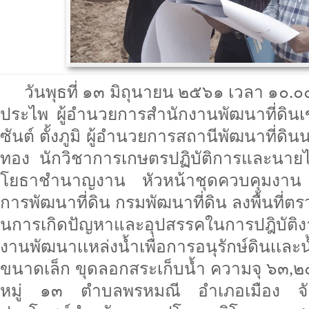
วันพุธที่ ๑๓ มิถุนายน ๒๕๖๑ เวลา ๑๐.
ประไพ ผู้อำนวยการสำนักงานพัฒนาที่ดิน
ซันต์ ตั้งภูมิ ผู้อำนวยการสถานีพัฒนาที่ด
ทอง นักวิชาการเกษตรปฏิบัติการและนายไพ
โยธาชำนาญงาน หัวหน้าชุดควบคุมงาน จ
การพัฒนาที่ดิน กรมพัฒนาที่ดิน ลงพื้นที่
นการเกิดปัญหาและอุปสรรคในการปฎิบัติ
งานพัฒนาเเหล่งน้ำเพื่อการอนุรักษ์ดินเเ
ขนาดเล็ก ขุดลอกสระเก็บน้ำ ความจุ ๖๓,๒
หมู่ ๑๓ ตำบลพรหมณี อำเภอเมือง จัง