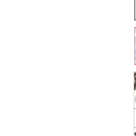
ForoGuate
ForoCarros