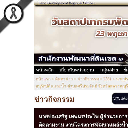
หน้าหลัก
เกี่ยวกับหน่วยงาน
กลุ่ม/ฝ่าย
ข
หน้าแรก
>
ค้นหาข่าว
>
ข่าวกิจกรรม
>
2561
>
นายประ
อนุรักษ์ดินเเละน้ำ ตำบลศรีประจันต์ จังหวัดสุพรรณบุร
ข่าวกิจกรรม
ปรับแต่
นายประเสริฐ เทพนรประไพ ผู้อำนวยการสำ
ติดตามงาน งานโครงการพัฒนาเเหล่งน้ำเพ