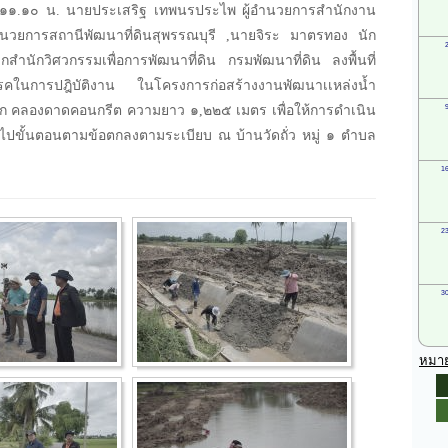
 ๑๑.๑๐ น. นายประเสริฐ เทพนรประไพ ผู้อำนวยการสำนักงาน
ำนวยการสถานีพัฒนาที่ดินสุพรรณบุรี ,นายจิระ มาตรทอง นัก
กสำนักวิศวกรรมเพื่อการพัฒนาที่ดิน กรมพัฒนาที่ดิน ลงพื้นที่
รคในการปฎิบัติงาน ในโครงการก่อสร้างงานพัฒนาเเหล่งน้ำ
เล็ก คลองดาดคอนกรีต ความยาว ๑,๒๒๕ เมตร เพื่อให้การดำเนิน
็นไปขั้นตอนตามข้อตกลงตามระเบียบ ณ บ้านวัดถั่ว หมู่ ๑ ตำบล