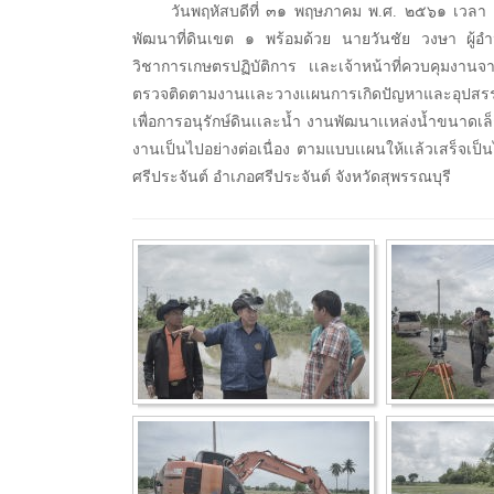
วันพฤหัสบดีที่ ๓๑ พฤษภาคม พ.ศ. ๒๕๖๑ เวลา
พัฒนาที่ดินเขต ๑ พร้อมด้วย นายวันชัย วงษา ผู้อ
วิชาการเกษตรปฏิบัติการ เเละเจ้าหน้าที่ควบคุมงานจา
ตรวจติดตามงานเเละวางเเผนการเกิดปัญหาและอุปสร
เพื่อการอนุรักษ์ดินเเละน้ำ งานพัฒนาเเหล่งน้ำขนาด
งานเป็นไปอย่างต่อเนื่อง ตามแบบเเผนให้เเล้วเสร็จเป
ศรีประจันต์ อำเภอศรีประจันต์ จังหวัดสุพรรณบุรี