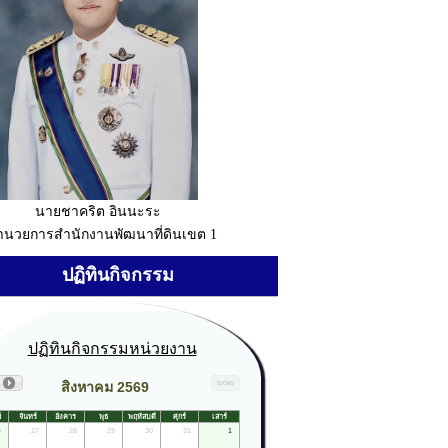
นายชาคริต อินนะระ
อำนวยการสำนักงานพัฒนาที่ดินเขต 1
ปฏิทินกิจกรรม