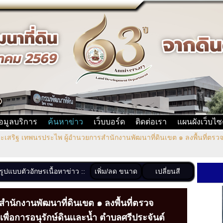
้อมูลบริการ
ค้นหาข่าว
เว็บบอร์ด
ติดต่อเรา
แผนผังเว็บไซ
เสริฐ เทพนรประไพ ผู้อำนวยการสำนักงานพัฒนาที่ดินเขต ๑ ลงพื้นที่ตรว
ี
เพิ่ม/ลด ขนาด
เปลี่ยนสี
งรูปแบบตัวอักษรเนื้อหาข่าว ::
นักงานพัฒนาที่ดินเขต ๑ ลงพื้นที่ตรวจ
ื่อการอนุรักษ์ดินเเละน้ำ ตำบลศรีประจันต์