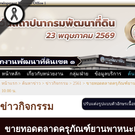
หน้าหลัก
เกี่ยวกับหน่วยงาน
กลุ่ม/ฝ่าย
ข้อมูลบริการ
ค้น
หน้าแรก
>
ค้นหาข่าว
>
ข่าวกิจกรรม
>
2561
>
ขายทอดตลาดครุภัณฑ์ยานพา
10.00 น.
ข่าวกิจกรรม
ปรับแต่งรูปแบบตัวอักษรเนื้
ขายทอดตลาดครุภัณฑ์ยานพาหนะเเ