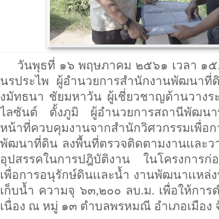
วันพุธที่ ๑๖ พฤษภาคม ๒๕๖๑ เวลา ๑๕
นรประไพ ผู้อำนวยการสำนักงานพัฒนาที่
งมัทธนา ชัยมหาวัน ผู้เชี่ยวชาญด้านวางร
ไลซันต์ ตั้งภูมิ ผู้อำนวยการสถานีพัฒนา
หน้าที่ควบคุมงานจากสำนักวิศวกรรมเพื
พัฒนาที่ดิน ลงพื้นที่ตรวจติดตามงานเเละ
อุปสรรคในการปฎิบัติงาน ในโครงการก่อส
เพื่อการอนุรักษ์ดินเเละน้ำ งานพัฒนาเเหล
เก็บน้ำ ความจุ ๖๓,๒๐๐ ลบ.ม. เพื่อให้การ
เนื่อง ณ หมู่ ๑๓ ตำบลพรหมณี อำเภอเมือง