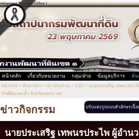
หน้าหลัก
เกี่ยวกับหน่วยงาน
กลุ่ม/ฝ่าย
ข้อมูลบริการ
ค้น
หน้าแรก
>
ค้นหาข่าว
>
ข่าวกิจกรรม
>
2561
>
นายประเสริฐ เทพนรประไพ 
รักษ์ดินเเละน้ำ จังหวัดนครนายก
ข่าวกิจกรรม
ปรับแต่งรูปแบบตัวอักษรเนื้
นายประเสริฐ เทพนรประไพ ผู้อำน