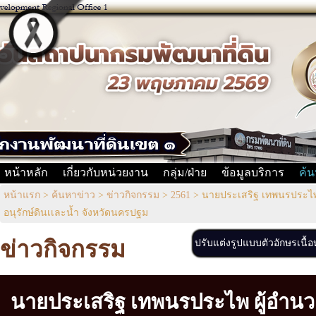
หน้าหลัก
เกี่ยวกับหน่วยงาน
กลุ่ม/ฝ่าย
ข้อมูลบริการ
ค้น
หน้าแรก
>
ค้นหาข่าว
>
ข่าวกิจกรรม
>
2561
>
นายประเสริฐ เทพนรประไพ ผ
อนุรักษ์ดินเเละน้ำ จังหวัดนครปฐม
ข่าวกิจกรรม
ปรับแต่งรูปแบบตัวอักษรเนื้
นายประเสริฐ เทพนรประไพ ผู้อำน