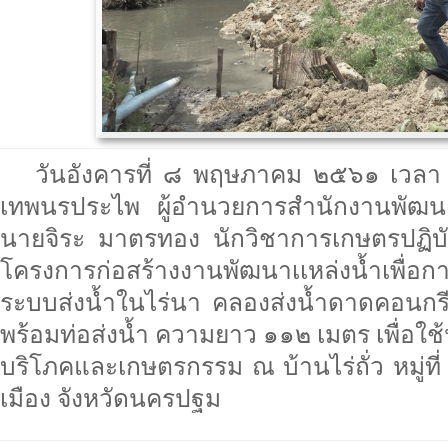
วันอังคารที่ ๘ พฤษภาคม ๒๕๖๑ เวลา
เทพนรประไพ ผู้อำนวยการสำนักงานพัฒนา
นายจิระ มาตรทอง นักวิชาการเกษตรปฏิบัติ
โครงการก่อสร้างงานพัฒนาเเหล่งน้ำเพื่อกา
ระบบส่งน้ำในไร่นา คลองส่งน้ำดาดคอนก
พร้อมท่อส่งน้ำ ความยาว ๑๑๒ เมตร เพื่อใช
บริโภคและเกษตรกรรม ณ บ้านไร่ถั่ว หมู่ท
เมือง จังหวัดนครปฐม