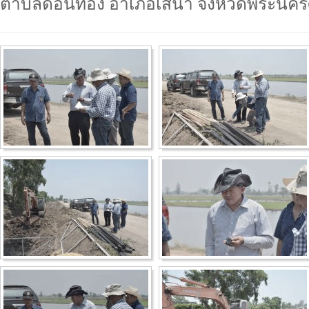
ตำบลดอนทอง อำเภอเสนา จังหวัดพระนครศ