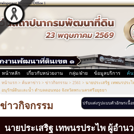
หน้าหลัก
เกี่ยวกับหน่วยงาน
กลุ่ม/ฝ่าย
ข้อมูลบริการ
ค้น
หน้าแรก
>
ค้นหาข่าว
>
ข่าวกิจกรรม
>
2561
>
นายประเสริฐ เทพนรประไพ 
อนุรักษ์ดินเเละน้ำ ตำบลดอนทอง จังหวัดพระนครศรีอยุธยา
ข่าวกิจกรรม
ปรับแต่งรูปแบบตัวอักษรเนื้
นายประเสริฐ เทพนรประไพ ผู้อำน