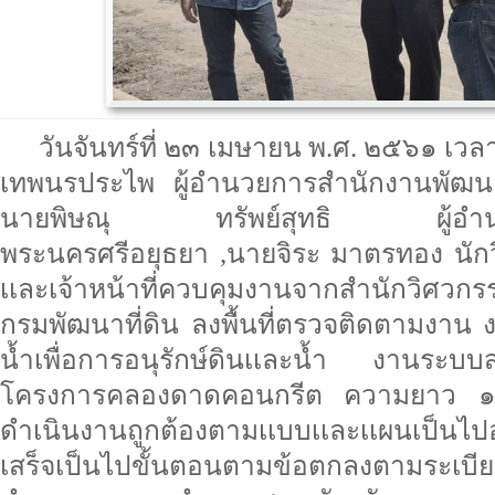
วันจันทร์ที่ ๒๓ เมษายน พ.ศ. ๒๕๖๑ เว
เทพนรประไพ ผู้อำนวยการสำนักงานพัฒนา
นายพิษณุ ทรัพย์สุทธิ ผู้อำนวยก
พระนครศรีอยุธยา ,นายจิระ มาตรทอง นัก
เเละเจ้าหน้าที่ควบคุมงานจากสำนักวิศวกรร
กรมพัฒนาที่ดิน ลงพื้นที่ตรวจติดตามงาน
น้ำเพื่อการอนุรักษ์ดินเเละน้ำ งานระบ
โครงการคลองดาดคอนกรีต ความยาว ๑,๔
ดำเนินงานถูกต้องตามเเบบเเละเเผนเป็นไปอ
เสร็จเป็นไปขั้นตอนตามข้อตกลงตามระเบียบ