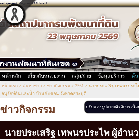
หน้าหลัก
เกี่ยวกับหน่วยงาน
กลุ่ม/ฝ่าย
ข้อมูลบริการ
ค้น
หน้าแรก
>
ค้นหาข่าว
>
ข่าวกิจกรรม
>
2561
>
นายประเสริฐ เทพนรประไพ 
อนุรักษ์ดินเเละน้ำ บ้านชับขอน จังหวัดสระบุรี
ข่าวกิจกรรม
ปรับแต่งรูปแบบตัวอักษรเนื้
นายประเสริฐ เทพนรประไพ ผู้อำน