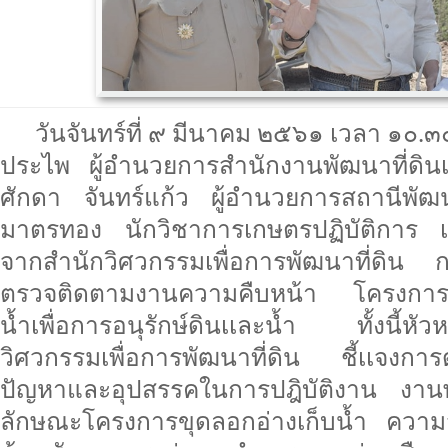
วันจันทร์ที่ ๙ มีนาคม ๒๕๖๑ เวลา ๑๐.
ประไพ ผู้อำนวยการสำนักงานพัฒนาที่ดิ
ศักดา จันทร์แก้ว ผู้อำนวยการสถานีพัฒนา
มาตรทอง นักวิชาการเกษตรปฏิบัติการ เเ
จากสำนักวิศวกรรมเพื่อการพัฒนาที่ดิน กร
ตรวจติดตามงานความคืบหน้า โครงการก่
น้ำเพื่อการอนุรักษ์ดินเเละน้ำ ทั้งนี้ห
วิศวกรรมเพื่อการพัฒนาที่ดิน ชี้เเจงกา
ปัญหาและอุปสรรคในการปฎิบัติงาน งานพ
ลักษณะโครงการขุดลอกอ่างเก็บน้ำ คว