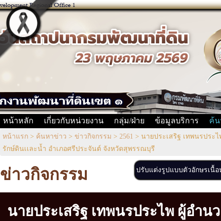
หน้าหลัก
เกี่ยวกับหน่วยงาน
กลุ่ม/ฝ่าย
ข้อมูลบริการ
ค้น
หน้าแรก
>
ค้นหาข่าว
>
ข่าวกิจกรรม
>
2561
>
นายประเสริฐ เทพนรประไพ 
รักษ์ดินเเละน้ำ อำเภอศรีประจันต์ จังหวัดสุพรรณบุรี
ข่าวกิจกรรม
ปรับแต่งรูปแบบตัวอักษรเนื้
นายประเสริฐ เทพนรประไพ ผู้อำน