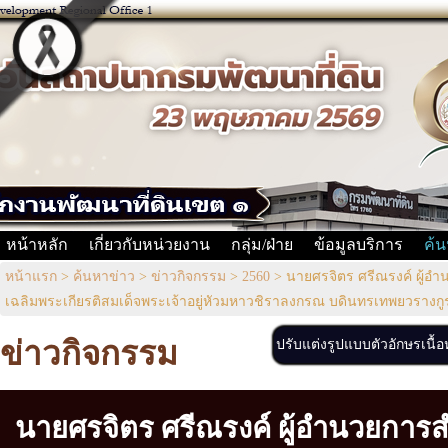
หน้าหลัก
เกี่ยวกับหน่วยงาน
กลุ่ม/ฝ่าย
ข้อมูลบริการ
ค้น
หน้าแรก
>
ค้นหาข่าว
>
ข่าวกิจกรรม
>
2560
>
นายศรจิตร ศรีณรงค์ ผู้อำ
เฉลิมพระเกียรติสมเด็จพระเจ้าอยู่หัวมหาวชิราลงกรณ บดินทรเทพยวรางกู
ข่าวกิจกรรม
ปรับแต่งรูปแบบตัวอักษรเนื้
นายศรจิตร ศรีณรงค์ ผู้อำนวยการ