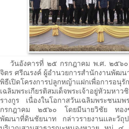
วันอังคารที่ ๒๕ กรกฎาคม พ.ศ. ๒๕๖
จิตร ศรีณรงค์ ผู้อำนวยการสำนักงานพัฒนา
พิธีเปิดโครงการปลูกหญ้าแฝกเพื่อการอนุรั
เฉลิมพระเกียรติสมเด็จพระเจ้าอยู่หัวมหา
รางกูร เนื่องในโอกาสวันเฉลิมพระช
กรกฎาคม ๒๕๖๐ โดยมีนายวิชัย ทองข
พัฒนาที่ดินชัยนาท กล่าวรายงานเเละวัถ
บริเวณสวนสาธารณะหนองหวาย หมู่ ๔ ต