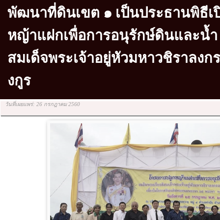
พัฒนาที่ดินเขต ๑ เป็นประธานพิธี
หญ้าแฝกเพื่อการอนุรักษ์ดินและน้ำ
สมเด็จพระเจ้าอยู่หัวมหาวชิราลง
งกูร
วันที่เผยแพร่: 26 กรกฎาคม 2560