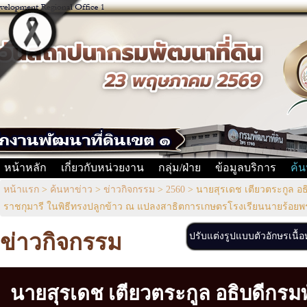
หน้าหลัก
เกี่ยวกับหน่วยงาน
กลุ่ม/ฝ่าย
ข้อมูลบริการ
ค้น
หน้าแรก
>
ค้นหาข่าว
>
ข่าวกิจกรรม
>
2560
>
นายสุรเดช เตียวตระกูล อธ
ราชกุมารี ในพิธีทรงปลูกข้าว ณ แปลงสาธิตการเกษตรโรงเรียนนายร้อยพ
ข่าวกิจกรรม
ปรับแต่งรูปแบบตัวอักษรเนื้
นายสุรเดช เตียวตระกูล อธิบดีกรมพัฒ