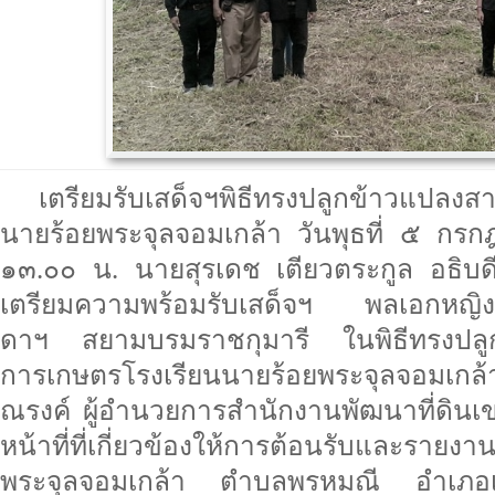
เตรียมรับเสด็จฯพิธีทรงปลูกข้าวแปลงส
นายร้อยพระจุลจอมเกล้า วันพุธที่ ๕ ก
๑๓.๐๐ น. นายสุรเดช เตียวตระกูล อธิบดีก
เตรียมความพร้อมรับเสด็จฯ พลเอกหญิงส
ดาฯ สยามบรมราชกุมารี ในพิธีทรงป
การเกษตรโรงเรียนนายร้อยพระจุลจอมเกล
ณรงค์ ผู้อำนวยการสำนักงานพัฒนาที่ดิน
หน้าที่ที่เกี่ยวข้องให้การต้อนรับและรา
พระจุลจอมเกล้า ตำบลพรหมณี อำเภอเ