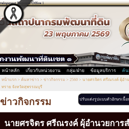
หน้าหลัก
เกี่ยวกับหน่วยงาน
กลุ่ม/ฝ่าย
ข้อมูลบริการ
ค้น
หน้าแรก
>
ค้นหาข่าว
>
ข่าวกิจกรรม
>
2560
>
นายศรจิตร ศรีณรงค์ ผุ้อ
ทราย จังหวัดสุพรรณบุรี
ข่าวกิจกรรม
ปรับแต่งรูปแบบตัวอักษรเนื้
นายศรจิตร ศรีณรงค์ ผุ้อำนวยการ