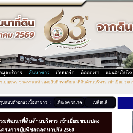
้อมูลบริการ
ค้นหาข่าว
เว็บบอร์ด
ติดต่อเรา
แผนผังเว็บไซ
เบญจพร ชาครานนท์ รองอธิบดีกรมพัฒนาที่ดินด้านบริหาร เข้าเยี่ยมชมเเ
เพิ่ม/ลด ขนาด
เปลี่ยนสี
งรูปแบบตัวอักษรเนื้อหาข่าว ::
พัฒนาที่ดินด้านบริหาร เข้าเยี่ยมชมเเปลง
โครงการปุ๋ยพืชสดลดนาปรัง 2560