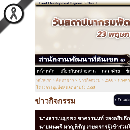
หน้าหลัก
เกี่ยวกับหน่วยงาน
กลุ่ม/ฝ่าย
ข
หน้าแรก
>
ค้นหาข่าว
>
ข่าวกิจกรรม
>
2560
>
นางสาว
โครงการปุ๋ยพืชสดลดนาปรัง 2560
ข่าวกิจกรรม
ปรับแต่
นางสาวเบญจพร ชาครานนท์ รองอธิบดีกรม
นายมนตรี หาญหิรัญ เกษตรกรผู้เข้าร่วม