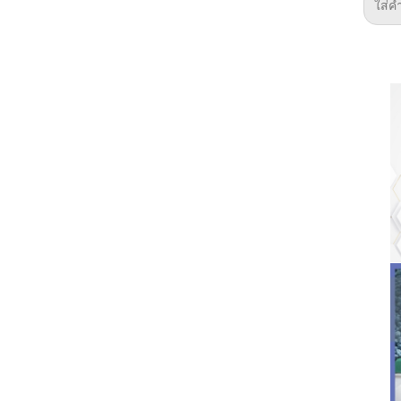
ForoGuate
ForoCarros