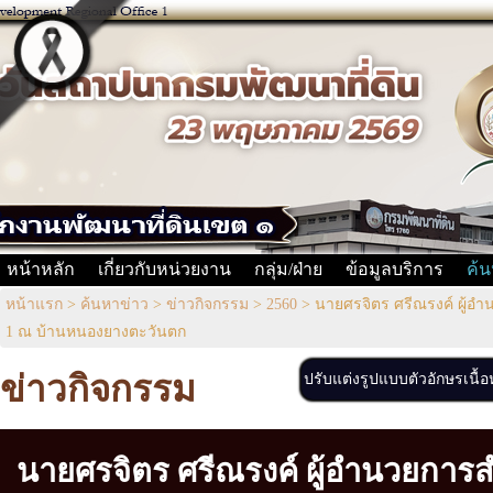
หน้าหลัก
เกี่ยวกับหน่วยงาน
กลุ่ม/ฝ่าย
ข้อมูลบริการ
ค้น
หน้าแรก
>
ค้นหาข่าว
>
ข่าวกิจกรรม
>
2560
>
นายศรจิตร ศรีณรงค์ ผู้อำ
1 ณ บ้านหนองยางตะวันตก
ข่าวกิจกรรม
ปรับแต่งรูปแบบตัวอักษรเนื้
นายศรจิตร ศรีณรงค์ ผู้อำนวยการ