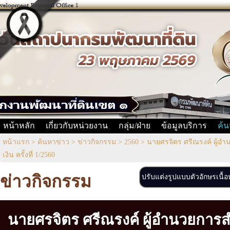
หน้าหลัก
เกี่ยวกับหน่วยงาน
กลุ่ม/ฝ่าย
ข้อมูลบริการ
ค้น
หน้าแรก
>
ค้นหาข่าว
>
ข่าวกิจกรรม
>
2560
>
นายศรจิตร ศรีณรงค์ ผู้อ
เงิน ครั้งที่ 1/2560
ข่าวกิจกรรม
ปรับแต่งรูปแบบตัวอักษรเนื้
นายศรจิตร ศรีณรงค์ ผู้อำนวยการ