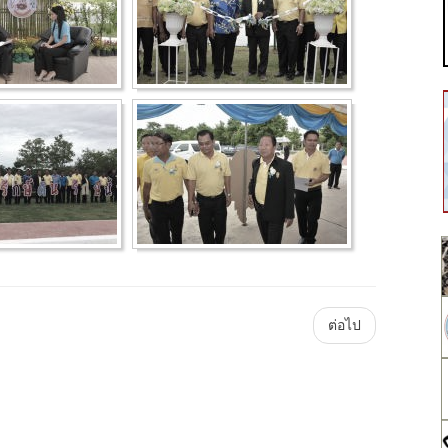
Main
ต่อไป
Plataforma
ForoGuate
ForoCarros