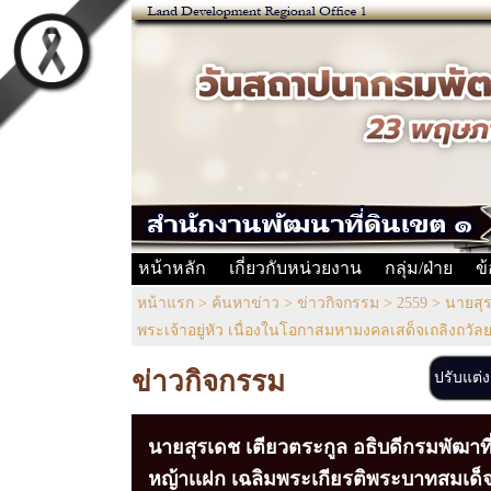
หน้าหลัก
เกี่ยวกับหน่วยงาน
กลุ่ม/ฝ่าย
ข
หน้าแรก
>
ค้นหาข่าว
>
ข่าวกิจกรรม
>
2559
>
นายสุร
พระเจ้าอยู่หัว เนื่องในโอกาสมหามงคลเสด็จเถลิงถวัล
ข่าวกิจกรรม
ปรับแต่
นายสุรเดช เตียวตระกูล อธิบดีกรมพัฒาท
หญ้าเเฝก เฉลิมพระเกียรติพระบาทสมเด็จ