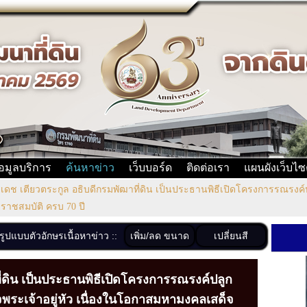
้อมูลบริการ
ค้นหาข่าว
เว็บบอร์ด
ติดต่อเรา
แผนผังเว็บไซ
เดช เตียวตระกูล อธิบดีกรมพัฒาที่ดิน เป็นประธานพิธีเปิดโครงการรณรงค
ยราชสมบัติ ครบ 70 ปี
เพิ่ม/ลด ขนาด
เปลี่ยนสี
งรูปแบบตัวอักษรเนื้อหาข่าว ::
ี่ดิน เป็นประธานพิธีเปิดโครงการรณรงค์ปลูก
พระเจ้าอยู่หัว เนื่องในโอกาสมหามงคลเสด็จ