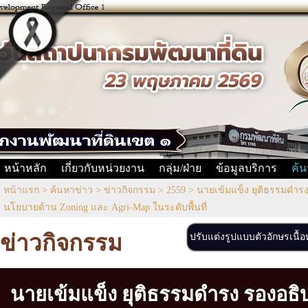
หน้าหลัก
เกี่ยวกับหน่วยงาน
กลุ่ม/ฝ่าย
ข้อมูลบริการ
ค้น
หน้าแรก
>
ค้นหาข่าว
>
ข่าวกิจกรรม
>
2559
>
นายเข้มแข็ง ยุติธรรมดำร
นโยบายด้าน Zoning และ Agri-Map ในระดับพื้นที่
ข่าวกิจกรรม
ปรับแต่งรูปแบบตัวอักษรเนื้
นายเข้มแข็ง ยุติธรรมดำรง รองอธิ