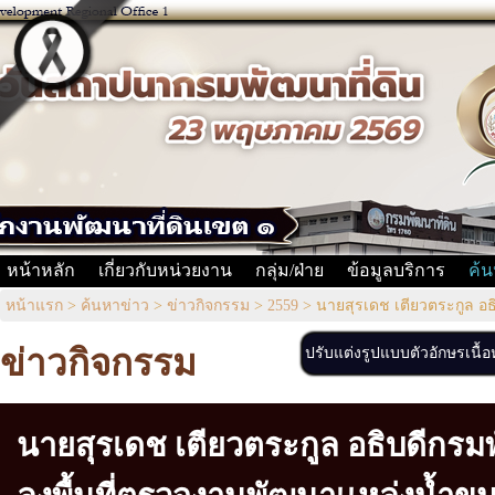
หน้าหลัก
เกี่ยวกับหน่วยงาน
กลุ่ม/ฝ่าย
ข้อมูลบริการ
ค้น
หน้าแรก
>
ค้นหาข่าว
>
ข่าวกิจกรรม
>
2559
>
นายสุรเดช เตียวตระกูล อธ
ข่าวกิจกรรม
ปรับแต่งรูปแบบตัวอักษรเนื้
นายสุรเดช เตียวตระกูล อธิบดีกรมพ