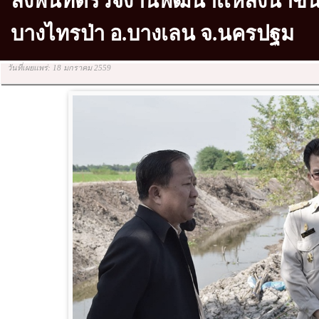
ลงพื้นที่ตรวจงานพัฒนาเเหล่งน้ำขน
บางไทรป่า อ.บางเลน จ.นครปฐม
วันที่เผยแพร่: 18 มกราคม 2559