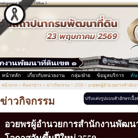
หน้าหลัก
เกี่ยวกับหน่วยงาน
กลุ่ม/ฝ่าย
ข้อมูลบริการ
ค้น
หน้าแรก
>
ค้นหาข่าว
>
ข่าวกิจกรรม
>
2559
>
อวยพรผู้อำนวยการสำนักงาน
ข่าวกิจกรรม
ปรับแต่งรูปแบบตัวอักษรเนื้
อวยพรผู้อำนวยการสำนักงานพัฒนาที