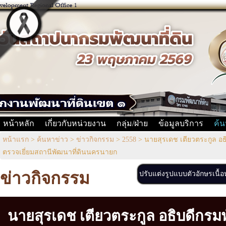
หน้าหลัก
เกี่ยวกับหน่วยงาน
กลุ่ม/ฝ่าย
ข้อมูลบริการ
ค้น
หน้าแรก
>
ค้นหาข่าว
>
ข่าวกิจกรรม
>
2558
>
นายสุรเดช เตียวตระกูล อธ
ตรวจเยี่ยมสถานีพัฒนาที่ดินนครนายก
ข่าวกิจกรรม
ปรับแต่งรูปแบบตัวอักษรเนื้
นายสุรเดช เตียวตระกูล อธิบดีกรมพ