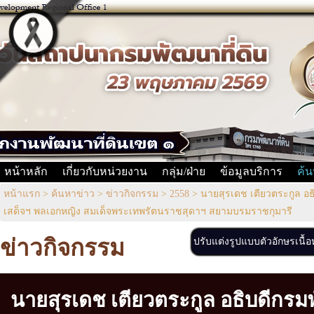
หน้าหลัก
เกี่ยวกับหน่วยงาน
กลุ่ม/ฝ่าย
ข้อมูลบริการ
ค้น
หน้าแรก
>
ค้นหาข่าว
>
ข่าวกิจกรรม
>
2558
>
นายสุรเดช เตียวตระกูล อธ
เสด็จฯ พลเอกหญิง สมเด็จพระเทพรัตนราชสุดาฯ สยามบรมราชกุมารี
ข่าวกิจกรรม
ปรับแต่งรูปแบบตัวอักษรเนื้
นายสุรเดช เตียวตระกูล อธิบดีกรมพ