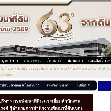
้อมูลบริการ
ค้นหาข่าว
เว็บบอร์ด
ติดต่อเรา
แผนผังเว็บไซ
รัศมิ์ อนันต์พงษ์สุข รองอธิบดีด้านบริหาร กรมพัฒนาที่ดิน แวะเยี่ยมสำนักง
รต้อนรับ
เพิ่ม/ลด ขนาด
เปลี่ยนสี
งรูปแบบตัวอักษรเนื้อหาข่าว ::
านบริหาร กรมพัฒนาที่ดิน แวะเยี่ยมสำนักงาน
ณรงค์ ผู้อำนวยการสำนักงานพัฒนาที่ดินเขต1