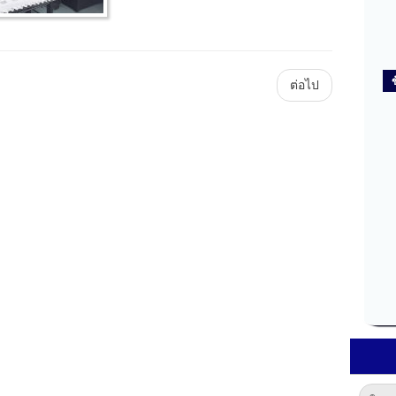
Main
ต่อไป
Plataforma
ForoGuate
ForoCarros