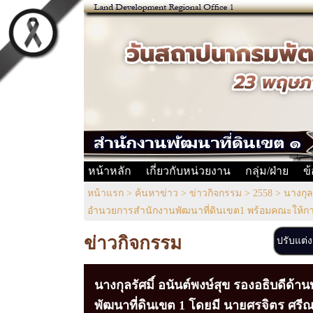
หน้าหลัก
เกี่ยวกับหน่วยงาน
กลุ่ม/ฝ่าย
ข
หน้าแรก
>
ค้นหาข่าว
>
ข่าวกิจกรรม
>
2558
>
นางกุล
อำนวยการสำนักงานพัฒนาที่ดินเขต1 พร้อมคณะให้กา
ข่าวกิจกรรม
ปรับแต่
นางกุลรัศมิ์ อนันต์พงษ์สุข รองอธิบดีด้
พัฒนาที่ดินเขต 1 โดยมี นายศรจิตร ศรี