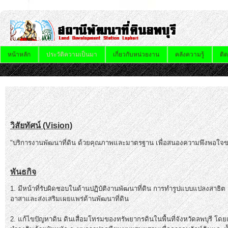
หน้าหลัก
ประวัติความเป็นมา
เกี่ยวกับหน่วยงาน
คลังความรู้
ติด
วิสัยทัศน์ (Vision)
"บริการงานพัฒนาที่ดิน ด้วยคุณภาพและมาตรฐาน เพื่อสนองความพึงพอใจของ
พันธกิจ
1. มีหน้าที่รับผิดชอบในด้านปฏิบัติงานพัฒนาที่ดิน การทำรูปแบบแปลงสาธ
อาสาและส่งเสริมเผยแพร่ด้านพัฒนาที่ดิน
2. แก้ไขปัญหาดิน ดินเสื่อมโทรมของทรัพยากรดินในพื้นที่จังหวัดลพบุรี โดย