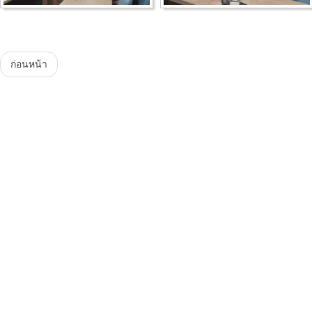
Menu
ก่อนหน้า
Plataforma Steam
ForoGuate
ForoCarros