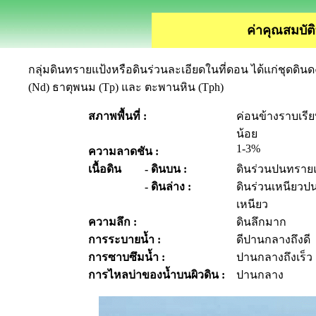
ค่าคุณสมบัติ
กลุ่มดินทรายแป้งหรือดินร่วนละเอียด
ในที่ดอน
ได้แก่ชุดดิน
(
Nd)
ธาตุพนม (
Tp)
และ ตะพานหิน (
Tph)
สภาพพื้นที่ :
ค่อนข้างราบเรียบ
น้อย
1-3%
ความลาดชัน :
เนื้อดิน
- ดินบน :
ดินร่วนปนทรายแป
- ดินล่าง :
ดินร่วนเหนียวปน
เหนียว
ความลึก :
ดินลึกมาก
การระบายน้ำ :
ดีปานกลางถึงดี
การซาบซึมน้ำ :
ปานกลางถึงเร็ว
การไหลบ่าของน้ำบนผิวดิน :
ปานกลาง