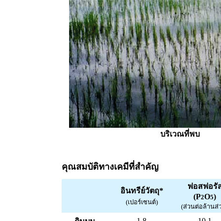
บริเวณที่พบ
คุณสมบัติทางเคมีที่สำคัญ
ฟอสฟอรั
อินทรีย์วัตถุ*
(P
O
)
2
5
(เปอร์เซนต์)
(ส่วนต่อล้านส่
1.8
10.1