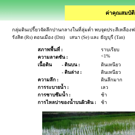
ค่าคุณสมบัติ
กลุ่มดินเปรี้ยวจัดลึกปานกลางในที่ลุ่มต่ำ
พบจุดประสีเหลือ
รังสิต (
Rs)
ดอนเมือง (
Dm)
เสนา (
Se)
และ ธัญบุรี (
Tan)
สภาพพื้นที่ :
ราบเรียบ
<1%
ความลาดชัน :
เนื้อดิน
- ดินบน :
ดินเหนียว
- ดินล่าง :
ดินเหนียว
ความลึก :
ดินลึกมาก
การระบายน้ำ :
เลว
การซาบซึมน้ำ :
ช้า
การไหลบ่าของน้ำบนผิวดิน :
ช้า