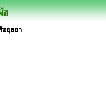
รีอยุธยา